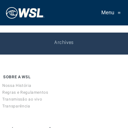
Menu
≡
Archives
SOBRE A WSL
Nossa História
Regras e Regulamentos
Transmissão ao vivo
Transparência