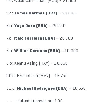
4.o: Wade Carmichael (AUS) – 21.400
5.o:
Tomas Hermes (BRA)
– 20.880
6.o:
Yago Dora (BRA)
– 20.450
7.o:
Italo Ferreira (BRA)
– 20.360
8.o:
Willian Cardoso (BRA)
– 19.000
9.o: Keanu Asing (HAV) – 16.950
10.o: Ezekiel Lau (HAV) – 16.750
11.o:
Michael Rodrigues (BRA)
– 16.550
———sul-americanos até 100: