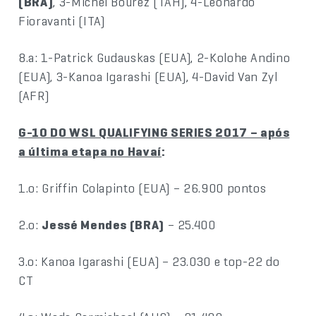
(BRA)
, 3-Michel Bourez (TAH), 4-Leonardo
Fioravanti (ITA)
8.a: 1-Patrick Gudauskas (EUA), 2-Kolohe Andino
(EUA), 3-Kanoa Igarashi (EUA), 4-David Van Zyl
(AFR)
G-10 DO WSL QUALIFYING SERIES 2017 – após
a última etapa no Havaí
:
1.o: Griffin Colapinto (EUA) – 26.900 pontos
2.o:
Jessé Mendes (BRA)
– 25.400
3.o: Kanoa Igarashi (EUA) – 23.030 e top-22 do
CT