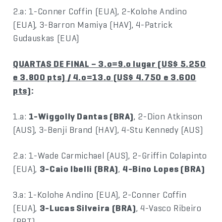
2.a: 1-Conner Coffin (EUA), 2-Kolohe Andino
(EUA), 3-Barron Mamiya (HAV), 4-Patrick
Gudauskas (EUA)
QUARTAS DE FINAL – 3.o=9.o lugar (US$ 5.250
e 3.800 pts) / 4.o=13.o (US$ 4.750 e 3.600
pts)
:
1.a:
1-Wiggolly Dantas (BRA)
, 2-Dion Atkinson
(AUS), 3-Benji Brand (HAV), 4-Stu Kennedy (AUS)
2.a: 1-Wade Carmichael (AUS), 2-Griffin Colapinto
(EUA),
3-Caio Ibelli (BRA)
,
4-Bino Lopes (BRA)
3.a: 1-Kolohe Andino (EUA), 2-Conner Coffin
(EUA),
3-Lucas Silveira (BRA)
, 4-Vasco Ribeiro
(PRT)