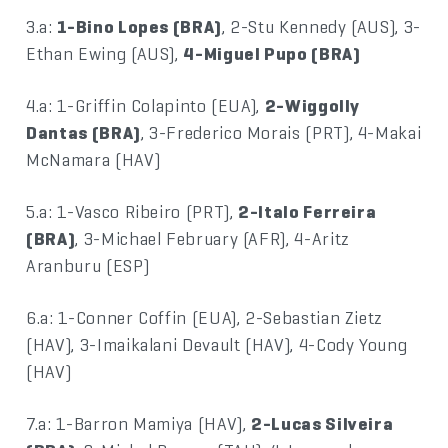
3.a:
1-Bino Lopes (BRA)
, 2-Stu Kennedy (AUS), 3-
Ethan Ewing (AUS),
4-Miguel Pupo (BRA)
4.a: 1-Griffin Colapinto (EUA),
2-Wiggolly
Dantas (BRA)
, 3-Frederico Morais (PRT), 4-Makai
McNamara (HAV)
5.a: 1-Vasco Ribeiro (PRT),
2-Italo Ferreira
(BRA)
, 3-Michael February (AFR), 4-Aritz
Aranburu (ESP)
6.a: 1-Conner Coffin (EUA), 2-Sebastian Zietz
(HAV), 3-Imaikalani Devault (HAV), 4-Cody Young
(HAV)
7.a: 1-Barron Mamiya (HAV),
2-Lucas Silveira