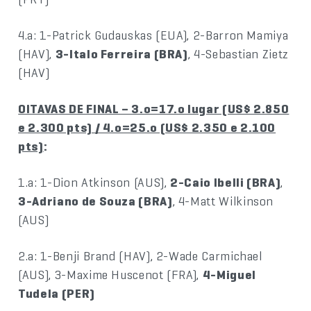
4.a: 1-Patrick Gudauskas (EUA), 2-Barron Mamiya
(HAV),
3-Italo Ferreira (BRA)
, 4-Sebastian Zietz
(HAV)
OITAVAS DE FINAL – 3.o=17.o lugar (US$ 2.850
e 2.300 pts) / 4.o=25.o (US$ 2.350 e 2.100
pts)
:
1.a: 1-Dion Atkinson (AUS),
2-Caio Ibelli (BRA)
,
3-Adriano de Souza (BRA)
, 4-Matt Wilkinson
(AUS)
2.a: 1-Benji Brand (HAV), 2-Wade Carmichael
(AUS), 3-Maxime Huscenot (FRA),
4-Miguel
Tudela (PER)