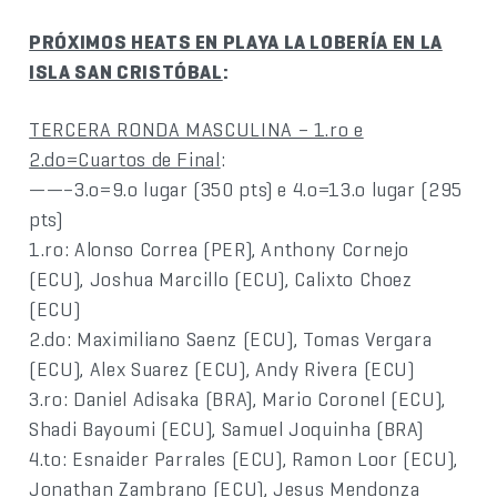
PRÓXIMOS HEATS EN PLAYA LA LOBERÍA EN LA
ISLA SAN CRISTÓBAL
:
TERCERA RONDA MASCULINA – 1.ro e
2.do=Cuartos de Final
:
——–3.o=9.o lugar (350 pts) e 4.o=13.o lugar (295
pts)
1.ro: Alonso Correa (PER), Anthony Cornejo
(ECU), Joshua Marcillo (ECU), Calixto Choez
(ECU)
2.do: Maximiliano Saenz (ECU), Tomas Vergara
(ECU), Alex Suarez (ECU), Andy Rivera (ECU)
3.ro: Daniel Adisaka (BRA), Mario Coronel (ECU),
Shadi Bayoumi (ECU), Samuel Joquinha (BRA)
4.to: Esnaider Parrales (ECU), Ramon Loor (ECU),
Jonathan Zambrano (ECU), Jesus Mendonza