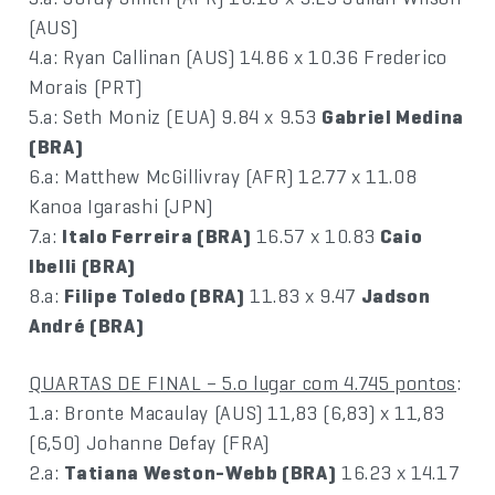
(AUS)
4.a: Ryan Callinan (AUS) 14.86 x 10.36 Frederico
Morais (PRT)
5.a: Seth Moniz (EUA) 9.84 x 9.53
Gabriel Medina
(BRA)
6.a: Matthew McGillivray (AFR) 12.77 x 11.08
Kanoa Igarashi (JPN)
7.a:
Italo Ferreira (BRA)
16.57 x 10.83
Caio
Ibelli (BRA)
8.a:
Filipe Toledo (BRA)
11.83 x 9.47
Jadson
André (BRA)
QUARTAS DE FINAL – 5.o lugar com 4.745 pontos
:
1.a: Bronte Macaulay (AUS) 11,83 (6,83) x 11,83
(6,50) Johanne Defay (FRA)
2.a:
Tatiana Weston-Webb (BRA)
16.23 x 14.17