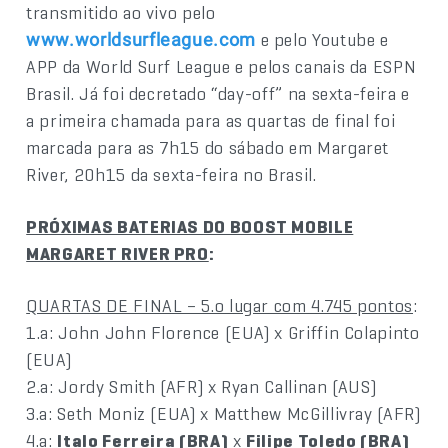
transmitido ao vivo pelo
e pelo Youtube e
www.worldsurfleague.com
APP da World Surf League e pelos canais da ESPN
Brasil. Já foi decretado “day-off” na sexta-feira e
a primeira chamada para as quartas de final foi
marcada para as 7h15 do sábado em Margaret
River, 20h15 da sexta-feira no Brasil.
PRÓXIMAS BATERIAS DO BOOST MOBILE
MARGARET RIVER PRO
:
QUARTAS DE FINAL – 5.o lugar com 4.745 pontos
:
1.a: John John Florence (EUA) x Griffin Colapinto
(EUA)
2.a: Jordy Smith (AFR) x Ryan Callinan (AUS)
3.a: Seth Moniz (EUA) x Matthew McGillivray (AFR)
4.a:
Italo Ferreira (BRA)
x
Filipe Toledo (BRA)