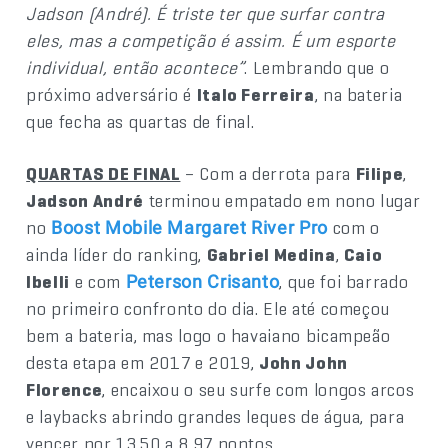
Jadson (André). É triste ter que surfar contra
eles, mas a competição é assim. É um esporte
individual, então acontece”
. Lembrando que o
próximo adversário é
Italo Ferreira
, na bateria
que fecha as quartas de final.
QUARTAS DE FINAL
– Com a derrota para
Filipe
,
Jadson André
terminou empatado em nono lugar
no
com o
Boost Mobile Margaret River Pro
ainda líder do ranking,
Gabriel Medina
,
Caio
Ibelli
e com
, que foi barrado
Peterson Crisanto
no primeiro confronto do dia. Ele até começou
bem a bateria, mas logo o havaiano bicampeão
desta etapa em 2017 e 2019,
John John
Florence
, encaixou o seu surfe com longos arcos
e laybacks abrindo grandes leques de água, para
vencer por 13,50 a 8,97 pontos.