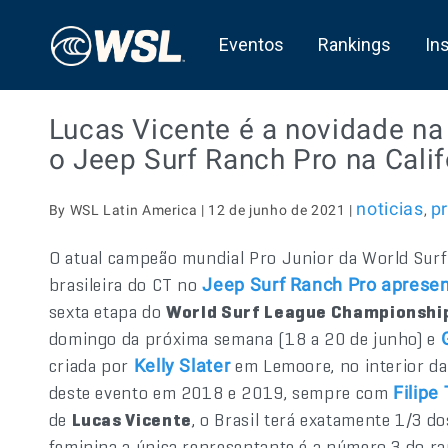
Eventos
Rankings
In
Lucas Vicente é a novidade na 
o Jeep Surf Ranch Pro na Calif
noticias
pr
By WSL Latin America | 12 de junho de 2021 |
,
O atual campeão mundial Pro Junior da World Sur
brasileira do CT no
Jeep Surf Ranch Pro aprese
sexta etapa do
World Surf League Championshi
domingo da próxima semana (18 a 20 de junho) e
criada por
em Lemoore, no interior da 
Kelly Slater
deste evento em 2018 e 2019, sempre com
Filipe
de
Lucas Vicente
, o Brasil terá exatamente 1/3 d
feminina a única representante é a número 3 do r