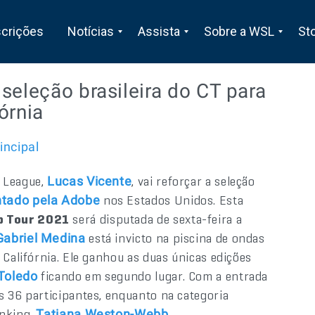
scrições
Notícias
Assista
Sobre a WSL
St
seleção brasileira do CT para
órnia
incipal
f League,
, vai reforçar a seleção
Lucas Vicente
nos Estados Unidos. Esta
ntado pela Adobe
p Tour 2021
será disputada de sexta-feira a
está invicto na piscina de ondas
Gabriel Medina
Califórnia. Ele ganhou as duas únicas edições
ficando em segundo lugar. Com a entrada
 Toledo
os 36 participantes, enquanto na categoria
anking,
.
Tatiana Weston-Webb