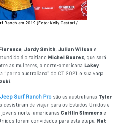
rf Ranch em 2019 (Foto: Kelly Cestari /
Florence
,
Jordy Smith
,
Julian Wilson
e
ntundido é o taitiano
Michel Bourez
, que será
ntre as mulheres, a norte-americana
Lakey
a “perna australiana” do CT 2021 e sua vaga
zuki
.
são as australianas
Tyler
Jeep Surf Ranch Pro
as desistiram de viajar para os Estados Unidos e
 jovens norte-americanas
Caitlin Simmers
e
 Unidos foram convidados para esta etapa,
Nat