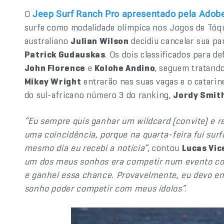
O
Jeep Surf Ranch Pro apresentado pela Adob
surfe como modalidade olímpica nos Jogos de Tóqu
australiano
Julian Wilson
decidiu cancelar sua par
Patrick Gudauskas
. Os dois classificados para 
John Florence
e
Kolohe Andino
, seguem tratando
Mikey Wright
entrarão nas suas vagas e o catari
do sul-africano número 3 do ranking,
Jordy Smit
“Eu sempre quis ganhar um wildcard (convite) e rec
uma coincidência, porque na quarta-feira fui surf
mesmo dia eu recebi a notícia”
, contou
Lucas Vic
um dos meus sonhos era competir num evento com 
e ganhei essa chance. Provavelmente, eu devo enf
sonho poder competir com meus ídolos”
.