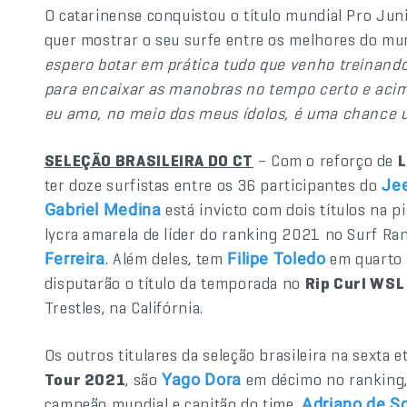
O catarinense conquistou o título mundial Pro Ju
quer mostrar o seu surfe entre os melhores do m
espero botar em prática tudo que venho treinando
para encaixar as manobras no tempo certo e acima
eu amo, no meio dos meus ídolos, é uma chance ún
SELEÇÃO BRASILEIRA DO CT
– Com o reforço de
L
ter doze surfistas entre os 36 participantes do
Jee
está invicto com dois títulos na p
Gabriel Medina
lycra amarela de líder do ranking 2021 no Surf Ran
. Além deles, tem
em quarto l
Ferreira
Filipe Toledo
disputarão o título da temporada no
Rip Curl WSL
Trestles, na Califórnia.
Os outros titulares da seleção brasileira na sexta 
Tour 2021
, são
em décimo no ranking
Yago Dora
campeão mundial e capitão do time,
Adriano de S