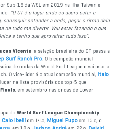
nior Sub-18 da WSL em 2019 na ilha Taiwan e
undo:
“O CT é o lugar onde eu quero estar e
, conseguir entender a onda, pegar o ritmo dela
 de tudo me divertir. Vou estar fazendo o que
ica e tenho que aproveitar tudo isso”
.
ucas Vicente
, a seleção brasileira do CT passa a
. O bicampeão mundial
p Surf Ranch Pro
iscina de ondas da World Surf League e vai usar a
ch. O vice-líder é o atual campeão mundial,
Italo
ugar na lista provisória dos top-5 que
 Finals
, em setembro nas ondas de Lower
etapa do
World Surf League Championship
,
em 14.o,
em 15.o, o
Caio Ibelli
Miguel Pupo
, em 18.o,
em 22.o,
ouza
Jadson André
Deivid