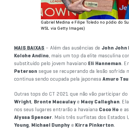
Gabriel Medina e Filipe Toledo no pódio do Su
WSL via Getty Images)
MAIS BAIXAS
– Além das ausências de
John John 
Kolohe Andino
, mais um top da elite masculina co
substituído pelo jovem havaiano
Eli Hanneman
. E
Peterson
segue se recuperando da lesão sofrida n
continua sendo ocupada pela japonesa
Amuro Tsu
Outras tops do CT 2021 que não vão participar do
Wright
,
Bronte Macaulay
e
Macy Callaghan
. El
nos seus lugares entrarão a havaiana
Coco Ho
e as
Alyssa Spencer
. Mais três surfistas dos Estados
Young
,
Michael Dunphy
e
Kirra Pinkerton
.