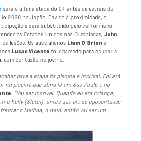
será a última etapa do CT antes da estreia do
e
io 2020 no Japão. Devido à proximidade, o
ticipação e será substituído pelo californiano
defender os Estados Unidos nas Olimpíadas,
John
 de lesões. Os australianos
Liam O´Brien
e
nense
Lucas Vicente
foi chamado para ocupar a
h
, com contusão no joelho.
eber para a etapa da piscina é incrível. Foi até
ar na piscina que abriu lá em São Paulo e no
ente
.
“Vai ser incrível. Quando eu era criança,
o Kelly (Slater), antes que ele se aposentasse
rentar o Medina, o Italo, então vai ser um