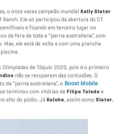
as, o onze vezes campeão mundial
Kelly Slater
f Ranch. Ele só participou da abertura do CT
semifinais e ficando em terceiro lugar no
cou de fora de toda a “perna australiana”, com
o. Mas, ele está de volta e com uma prancha
piscina.
s Olimpíadas de Tóquio 2020, pois é o primeiro
ndino
não se recuperem das contusões. O
o da “perna australiana”, o
Boost Mobile
que terminou com vitórias de
Filipe Toledo
e
no alto do pódio. Já
Kolohe
, assim como
Slater
,