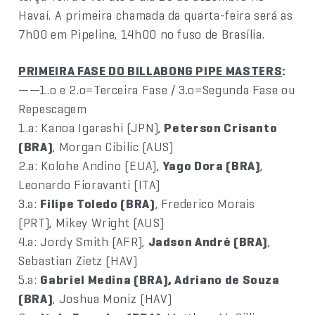
Havaí. A primeira chamada da quarta-feira será as
7h00 em Pipeline, 14h00 no fuso de Brasília.
PRIMEIRA FASE DO BILLABONG PIPE MASTERS
:
——1.o e 2.o=Terceira Fase / 3.o=Segunda Fase ou
Repescagem
1.a: Kanoa Igarashi (JPN),
Peterson Crisanto
(BRA)
, Morgan Cibilic (AUS)
2.a: Kolohe Andino (EUA),
Yago Dora (BRA)
,
Leonardo Fioravanti (ITA)
3.a:
Filipe Toledo (BRA)
, Frederico Morais
(PRT), Mikey Wright (AUS)
4.a: Jordy Smith (AFR),
Jadson André (BRA)
,
Sebastian Zietz (HAV)
5.a:
Gabriel Medina (BRA), Adriano de Souza
(BRA)
, Joshua Moniz (HAV)