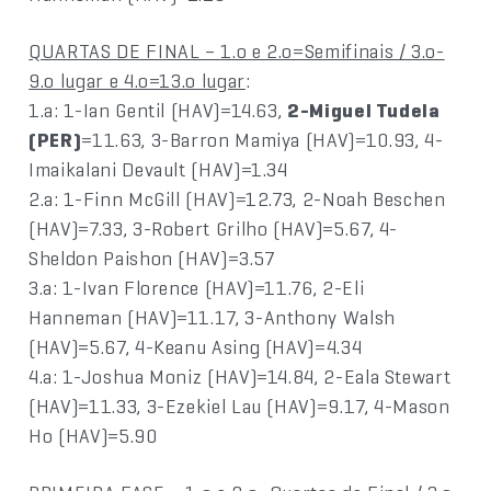
QUARTAS DE FINAL – 1.o e 2.o=Semifinais / 3.o-
9.o lugar e 4.o=13.o lugar
:
1.a: 1-Ian Gentil (HAV)=14.63,
2-Miguel Tudela
(PER)
=11.63, 3-Barron Mamiya (HAV)=10.93, 4-
Imaikalani Devault (HAV)=1.34
2.a: 1-Finn McGill (HAV)=12.73, 2-Noah Beschen
(HAV)=7.33, 3-Robert Grilho (HAV)=5.67, 4-
Sheldon Paishon (HAV)=3.57
3.a: 1-Ivan Florence (HAV)=11.76, 2-Eli
Hanneman (HAV)=11.17, 3-Anthony Walsh
(HAV)=5.67, 4-Keanu Asing (HAV)=4.34
4.a: 1-Joshua Moniz (HAV)=14.84, 2-Eala Stewart
(HAV)=11.33, 3-Ezekiel Lau (HAV)=9.17, 4-Mason
Ho (HAV)=5.90