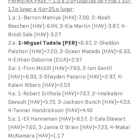
PRIMEIRA FASE – 1.o e 2.o=Quartas de Final / 3.o-
17.o lugar e 4.o=25.o lugar
:
1.a: 1-Barron Mamiya (HAV)-7,00, 2-Noah
Beschen (HAV)-6.44, 3-Kia Martin (HAV)-3.87, 4-
Brodi Sale (HAV)-3.27
2.a:
1-Miguel Tudela (PER)
=6.67, 2-Sheldon
Paishon (HAV)=7.20, 3-Ocean Macedo (HAV)=6.63,
4-Eithan Osborne (EUA)=2.97
3.a: 1-Finn McGill (HAV)=7.63, 2-Ian Gentil
(HAV)=6.93, 3-Shayden Pacarro (HAV)=2.87, 4-
Kalani Ribero (HAV)=2.53
4.a: 1-Robert Grilhola (HAV)=7.67, 2-Imaikalani
Devault (HAV)=5.73, 3-Jackson Bunch (HAV)=4.53,
4-Tanner Hendrickson (HAV)=4.40
5.a: 1-Eli Hanneman (HAV)=8.57, 2-Eala Stewart
(HAV)=7.60, 3-Jamie O´Brien (HAV)=7.23, 4-Makai
McNamara (HAV)=1.17