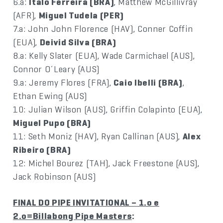
6.a:
Italo Ferreira (BRA)
, Matthew McGillivray
(AFR),
Miguel Tudela (PER)
7.a: John John Florence (HAV), Conner Coffin
(EUA),
Deivid Silva (BRA)
8.a: Kelly Slater (EUA), Wade Carmichael (AUS),
Connor O´Leary (AUS)
9.a: Jeremy Flores (FRA),
Caio Ibelli (BRA)
,
Ethan Ewing (AUS)
10: Julian Wilson (AUS), Griffin Colapinto (EUA),
Miguel Pupo (BRA)
11: Seth Moniz (HAV), Ryan Callinan (AUS),
Alex
Ribeiro (BRA)
12: Michel Bourez (TAH), Jack Freestone (AUS),
Jack Robinson (AUS)
FINAL DO PIPE INVITATIONAL – 1.o e
2.o=Billabong Pipe Masters
: