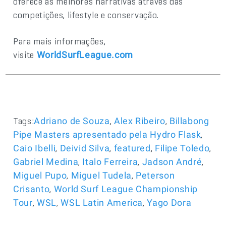
oferece as melhores narrativas através das
competições, lifestyle e conservação.
Para mais informações,
visite
WorldSurfLeague.com
Tags:
,
,
Adriano de Souza
Alex Ribeiro
Billabong
,
Pipe Masters apresentado pela Hydro Flask
,
,
,
,
Caio Ibelli
Deivid Silva
featured
Filipe Toledo
,
,
,
Gabriel Medina
Italo Ferreira
Jadson André
,
,
Miguel Pupo
Miguel Tudela
Peterson
,
Crisanto
World Surf League Championship
,
,
,
Tour
WSL
WSL Latin America
Yago Dora