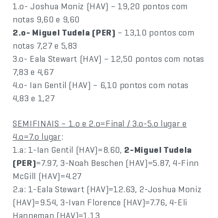
1.o- Joshua Moniz (HAV) – 19,20 pontos com
notas 9,60 e 9,60
2.o- Miguel Tudela (PER)
– 13,10 pontos com
notas 7,27 e 5,83
3.o- Eala Stewart (HAV) – 12,50 pontos com notas
7,83 e 4,67
4.o- Ian Gentil (HAV) – 6,10 pontos com notas
4,83 e 1,27
SEMIFINAIS – 1.o e 2.o=Final / 3.o-5.o lugar e
4.o=7.o lugar
:
1.a: 1-Ian Gentil (HAV)=8.60,
2-Miguel Tudela
(PER)
=7.97, 3-Noah Beschen (HAV)=5.87, 4-Finn
McGill (HAV)=4.27
2.a: 1-Eala Stewart (HAV)=12.63, 2-Joshua Moniz
(HAV)=9.54, 3-Ivan Florence (HAV)=7.76, 4-Eli
Hanneman (HAV)=1.13