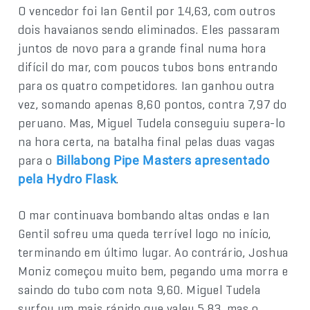
O vencedor foi Ian Gentil por 14,63, com outros
dois havaianos sendo eliminados. Eles passaram
juntos de novo para a grande final numa hora
difícil do mar, com poucos tubos bons entrando
para os quatro competidores. Ian ganhou outra
vez, somando apenas 8,60 pontos, contra 7,97 do
peruano. Mas, Miguel Tudela conseguiu supera-lo
na hora certa, na batalha final pelas duas vagas
para o
Billabong Pipe Masters apresentado
.
pela Hydro Flask
O mar continuava bombando altas ondas e Ian
Gentil sofreu uma queda terrível logo no início,
terminando em último lugar. Ao contrário, Joshua
Moniz começou muito bem, pegando uma morra e
saindo do tubo com nota 9,60. Miguel Tudela
surfou um mais rápido que valeu 5,83, mas o