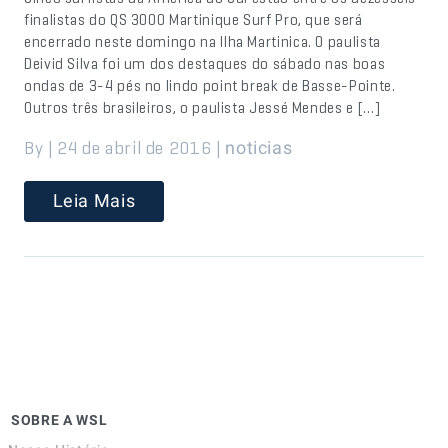
finalistas do QS 3000 Martinique Surf Pro, que será
encerrado neste domingo na Ilha Martinica. O paulista
Deivid Silva foi um dos destaques do sábado nas boas
ondas de 3-4 pés no lindo point break de Basse-Pointe.
Outros três brasileiros, o paulista Jessé Mendes e […]
By | 24 de abril de 2016 |
noticias
Leia Mais
SOBRE A WSL