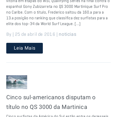
vitória em etapas do WSL Qualifying Series na final contra o
espanhol Gony Zubizarreta no QS 3000 Martinique Surf Pro
no Caribe. Com o título, Frederico saltou da 160.a para a
13.a posição no ranking que classifica dez surfistas para a
elite dos top-34 da World Surf League. […]
By | 25 de abril de 2016 |
noticias
Leia Mais
Cinco sul-americanos disputam o
título no QS 3000 da Martinica
Cinco surfistas da América do Sul estão entre os dezesseis