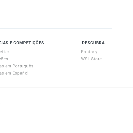
CIAS E COMPETIÇÕES
DESCUBRA
etter
Fantasy
ções
WSL Store
ias em Português
ias em Español
.