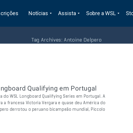
scrições
Notícias
Assista
Sobre a WSL
St
Tag Archives:
Antoine Delpero
ngboard Qualifying em Portugal
a do WSL Longboard Qualifying Series em Portugal. A
ra a francesa Victoria Vergara e quase deu América do
lpero derrotou o peruano bicampeão mundial, Piccolo