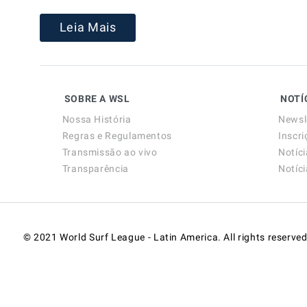
Leia Mais
SOBRE A WSL
NOTÍ
Nossa História
Newsl
Regras e Regulamentos
Inscri
Transmissão ao vivo
Notíc
Transparência
Notíc
© 2021 World Surf League - Latin America. All rights reserved