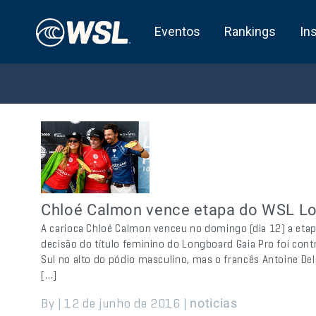
Eventos
Rankings
In
Chloé Calmon vence etapa do WSL Lo
A carioca Chloé Calmon venceu no domingo (dia 12) a etap
decisão do título feminino do Longboard Gaia Pro foi cont
Sul no alto do pódio masculino, mas o francês Antoine De
[…]
By | 12 de junho de 2016 |
noticias