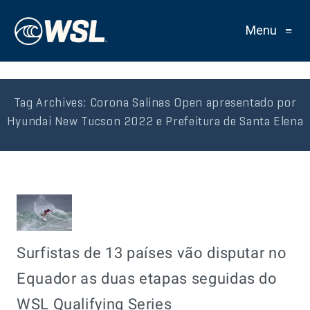
Menu
≡
Tag Archives:
Corona Salinas Open apresentado por
Hyundai New Tucson 2022 e Prefeitura de Santa Elena
Surfistas de 13 países vão disputar no
Equador as duas etapas seguidas do
WSL Qualifying Series