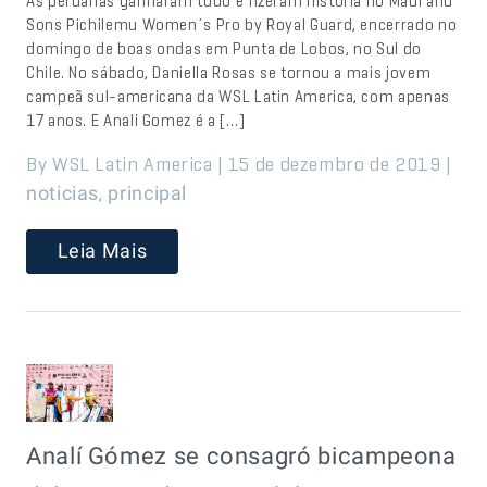
As peruanas ganharam tudo e fizeram história no Maui and
Sons Pichilemu Women´s Pro by Royal Guard, encerrado no
domingo de boas ondas em Punta de Lobos, no Sul do
Chile. No sábado, Daniella Rosas se tornou a mais jovem
campeã sul-americana da WSL Latin America, com apenas
17 anos. E Anali Gomez é a […]
By WSL Latin America | 15 de dezembro de 2019 |
,
noticias
principal
Leia Mais
Analí Gómez se consagró bicampeona