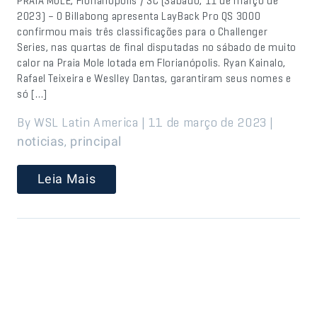
PRAIA MOLE, Florianópolis / SC (Sábado, 11 de março de
2023) – O Billabong apresenta LayBack Pro QS 3000
confirmou mais três classificações para o Challenger
Series, nas quartas de final disputadas no sábado de muito
calor na Praia Mole lotada em Florianópolis. Ryan Kainalo,
Rafael Teixeira e Weslley Dantas, garantiram seus nomes e
só […]
By WSL Latin America | 11 de março de 2023 |
,
noticias
principal
Leia Mais