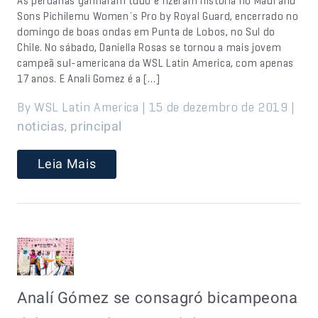
As peruanas ganharam tudo e fizeram história no Maui and
Sons Pichilemu Women´s Pro by Royal Guard, encerrado no
domingo de boas ondas em Punta de Lobos, no Sul do
Chile. No sábado, Daniella Rosas se tornou a mais jovem
campeã sul-americana da WSL Latin America, com apenas
17 anos. E Anali Gomez é a […]
By WSL Latin America | 15 de dezembro de 2019 |
,
noticias
principal
Leia Mais
Analí Gómez se consagró bicampeona