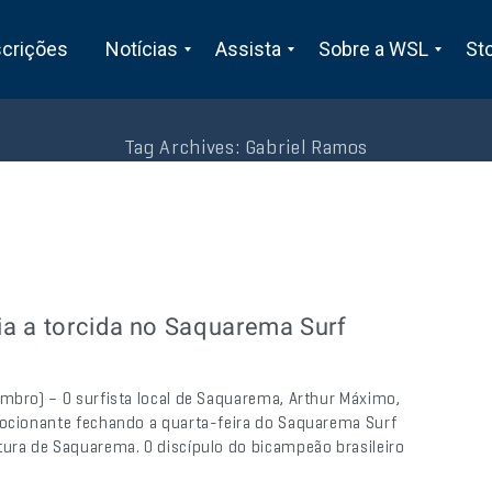
scrições
Notícias
Assista
Sobre a WSL
St
Tag Archives:
Gabriel Ramos
ia a torcida no Saquarema Surf
embro) – O surfista local de Saquarema, Arthur Máximo,
mocionante fechando a quarta-feira do Saquarema Surf
tura de Saquarema. O discípulo do bicampeão brasileiro