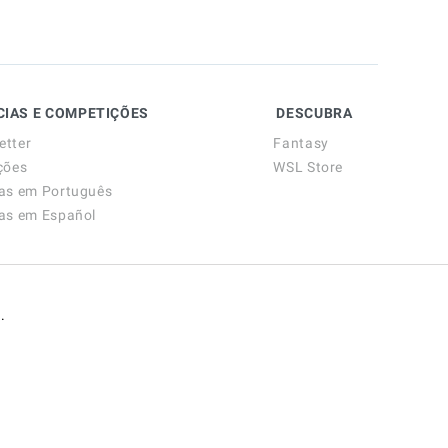
CIAS E COMPETIÇÕES
DESCUBRA
etter
Fantasy
ções
WSL Store
ias em Português
ias em Español
.