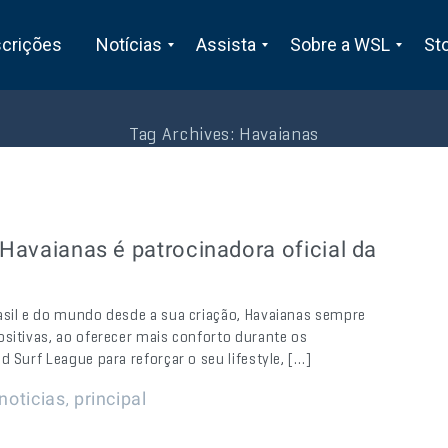
scrições
Notícias
Assista
Sobre a WSL
St
Tag Archives:
Havaianas
 Havaianas é patrocinadora oficial da
asil e do mundo desde a sua criação, Havaianas sempre
sitivas, ao oferecer mais conforto durante os
 Surf League para reforçar o seu lifestyle, […]
,
noticias
principal