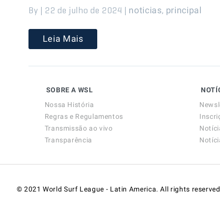
By | 22 de julho de 2024 |
,
noticias
principal
Leia Mais
SOBRE A WSL
NOTÍ
Nossa História
Newsl
Regras e Regulamentos
Inscri
Transmissão ao vivo
Notíc
Transparência
Notíc
© 2021 World Surf League - Latin America. All rights reserved