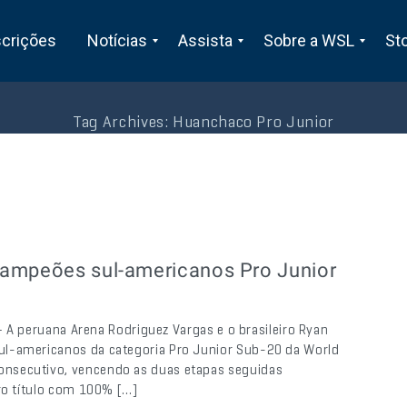
scrições
Notícias
Assista
Sobre a WSL
St
Tag Archives:
Huanchaco Pro Junior
campeões sul-americanos Pro Junior
 – A peruana Arena Rodriguez Vargas e o brasileiro Ryan
ul-americanos da categoria Pro Junior Sub-20 da World
onsecutivo, vencendo as duas etapas seguidas
iro título com 100% […]