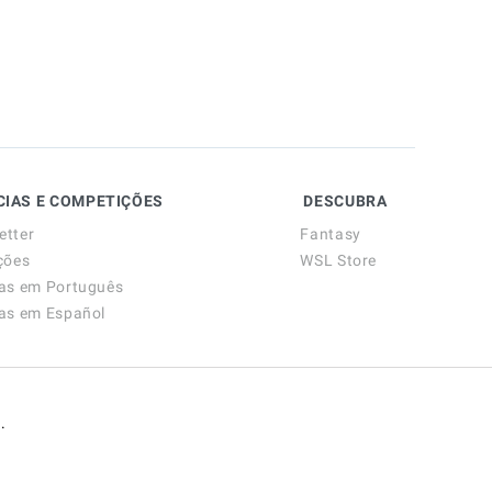
CIAS E COMPETIÇÕES
DESCUBRA
etter
Fantasy
ções
WSL Store
ias em Português
ias em Español
.