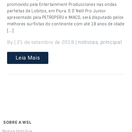
promovido pela Entertainment Producciones nas ondas
perfeitas de Lobitos, em Piura. O O´Neill Pro Junior
apresentado pela PETROPERU e IMACO, será disputado pelos
melhores surfistas do continente com até 18 anos de idade
[…]
By | 21 de setembro de 2018 |
,
noticias
principal
Leia Mais
SOBRE A WSL
Nossa História