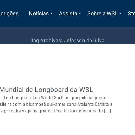
scrições
Notícias
Assista
Sobre a WSL
St
Tag Archives:
Jeferson da Silva
o Mundial de Longboard da WSL
dial de Longboard da World Surf League pelo segundo
asileira com a bicampeã sul-americana Atalanta Batista e
ela primeira vaga na grande final terá a defensora do […]