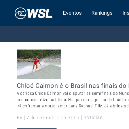
Eventos
Rankings
In
Chloé Calmon é o Brasil nas finais d
A carioca Chloé Calmon vai disputar as semifinais do Mun
ano consecutivo na China. Ela ganhou a quarta de final br
irá enfrentar a norte-americana Rachael Tilly. Já a briga p
By | 7 de dezembro de 2015 |
noticias