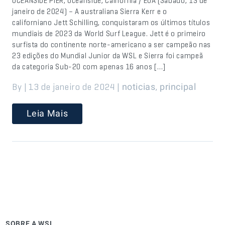
OCEANSIDE PIER, Oceanside, Califórnia / EUA (Sábado, 13 de
janeiro de 2024) – A australiana Sierra Kerr e o
californiano Jett Schilling, conquistaram os últimos títulos
mundiais de 2023 da World Surf League. Jett é o primeiro
surfista do continente norte-americano a ser campeão nas
23 edições do Mundial Junior da WSL e Sierra foi campeã
da categoria Sub-20 com apenas 16 anos […]
By | 13 de janeiro de 2024 |
,
noticias
principal
Leia Mais
SOBRE A WSL