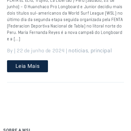
PLAYA EL ELIO, Trujillo, La Libertad / Peru (Sábado, 22 de
junho) – O Huanchaco Pro Longboard e Junior decidiu mais
dois títulos sul-americanos da World Surf League (WSL) no
último dia da segunda etapa seguida organizada pela FENTA
(Federacion Deportiva Nacional de Tabla) no litoral norte do
Peru. Maria Fernanda Reyes é a nova campeã do Longboard
e a […]
By | 22 de junho de 2024 |
,
noticias
principal
Leia Mais
SOBRE A WSL