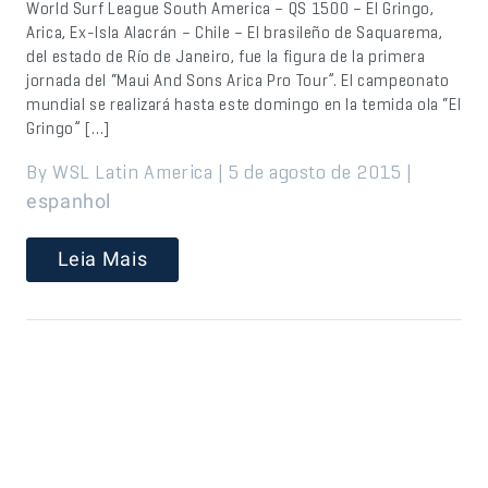
World Surf League South America – QS 1500 – El Gringo,
Arica, Ex-Isla Alacrán – Chile – El brasileño de Saquarema,
del estado de Río de Janeiro, fue la figura de la primera
jornada del “Maui And Sons Arica Pro Tour”. El campeonato
mundial se realizará hasta este domingo en la temida ola “El
Gringo” […]
By WSL Latin America | 5 de agosto de 2015 |
espanhol
Leia Mais