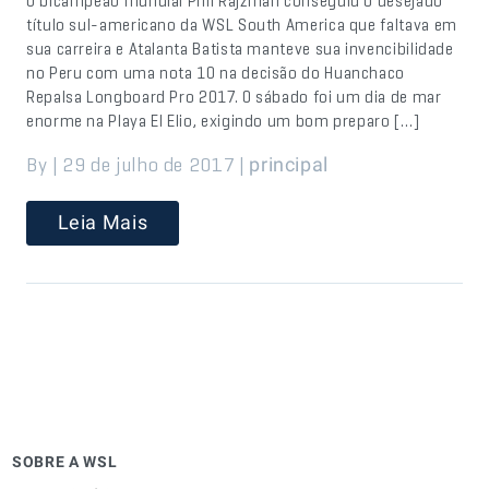
O bicampeão mundial Phil Rajzman conseguiu o desejado
título sul-americano da WSL South America que faltava em
sua carreira e Atalanta Batista manteve sua invencibilidade
no Peru com uma nota 10 na decisão do Huanchaco
Repalsa Longboard Pro 2017. O sábado foi um dia de mar
enorme na Playa El Elio, exigindo um bom preparo […]
By | 29 de julho de 2017 |
principal
Leia Mais
SOBRE A WSL