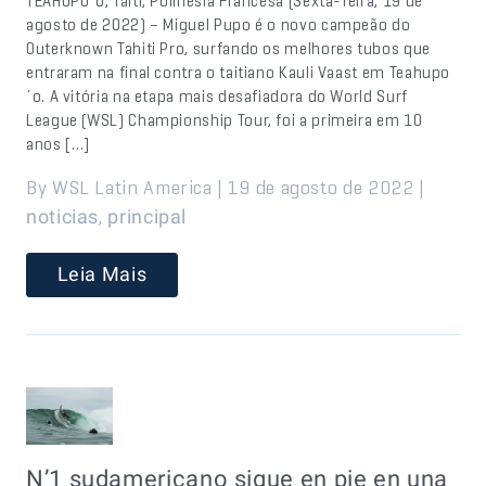
TEAHUPO´O, Taiti, Polinésia Francesa (Sexta-feira, 19 de
agosto de 2022) – Miguel Pupo é o novo campeão do
Outerknown Tahiti Pro, surfando os melhores tubos que
entraram na final contra o taitiano Kauli Vaast em Teahupo
´o. A vitória na etapa mais desafiadora do World Surf
League (WSL) Championship Tour, foi a primeira em 10
anos […]
By WSL Latin America | 19 de agosto de 2022 |
,
noticias
principal
Leia Mais
N’1 sudamericano sigue en pie en una