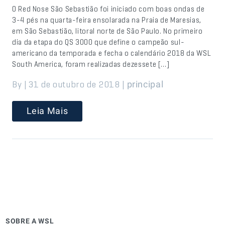
O Red Nose São Sebastião foi iniciado com boas ondas de
3-4 pés na quarta-feira ensolarada na Praia de Maresias,
em São Sebastião, litoral norte de São Paulo. No primeiro
dia da etapa do QS 3000 que define o campeão sul-
americano da temporada e fecha o calendário 2018 da WSL
South America, foram realizadas dezessete […]
By | 31 de outubro de 2018 |
principal
Leia Mais
SOBRE A WSL