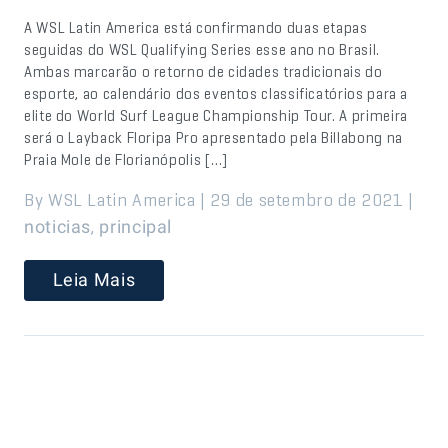
A WSL Latin America está confirmando duas etapas
seguidas do WSL Qualifying Series esse ano no Brasil.
Ambas marcarão o retorno de cidades tradicionais do
esporte, ao calendário dos eventos classificatórios para a
elite do World Surf League Championship Tour. A primeira
será o Layback Floripa Pro apresentado pela Billabong na
Praia Mole de Florianópolis […]
By WSL Latin America | 29 de setembro de 2021 |
,
noticias
principal
Leia Mais