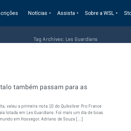
scrições
Notícias
Assista
Sobre a WSL
St
Tag Archives:
Les Guardians
 Italo também passam para as
ta, valeu a primeira nota 10 do Quiksilver Pro France
ia lotada em Les Guardians. Foi mais um dia de boas
 mundo em Hossegor. Adriano de Souza […]