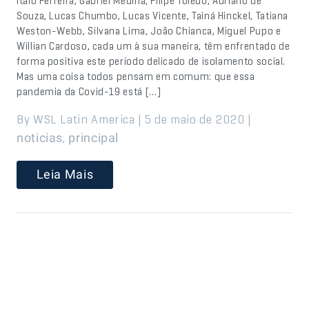
Ítalo Ferreira, Gabriel Medina, Filipe Toledo, Adriano de
Souza, Lucas Chumbo, Lucas Vicente, Tainá Hinckel, Tatiana
Weston-Webb, Silvana Lima, João Chianca, Miguel Pupo e
Willian Cardoso, cada um à sua maneira, têm enfrentado de
forma positiva este período delicado de isolamento social.
Mas uma coisa todos pensam em comum: que essa
pandemia da Covid-19 está […]
By WSL Latin America | 5 de maio de 2020 |
,
noticias
principal
Leia Mais