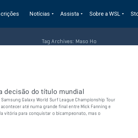
scrições
Notícias
Assista
Sobre a WSL
St
Tag Archives:
Maso Ho
 decisão do título mundial
do Samsung Galaxy World Surf League Championship Tour
e acontecer até numa grande final entre Mick Fanning e
a vitória para conquistar o bicampeonato, mas o