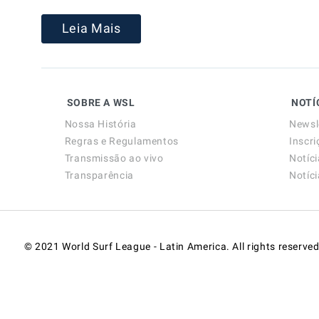
Leia Mais
SOBRE A WSL
NOTÍ
Nossa História
Newsl
Regras e Regulamentos
Inscri
Transmissão ao vivo
Notíc
Transparência
Notíc
© 2021 World Surf League - Latin America. All rights reserved