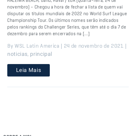
HALEIWA BEACH, Oahu, Havaí / EUA (Quarta-feira, 24 de
novembro) – Chegou a hora de fechar a lista de quem vai
disputar os títulos mundiais de 2022 no World Surf League
Championship Tour. Os últimos nomes serão indicados
pelos rankings do Challenger Series, que têm até o dia 7 de
dezembro para serem encerrados na […]
By WSL Latin America | 24 de novembro de 2021 |
,
noticias
principal
Leia Mais