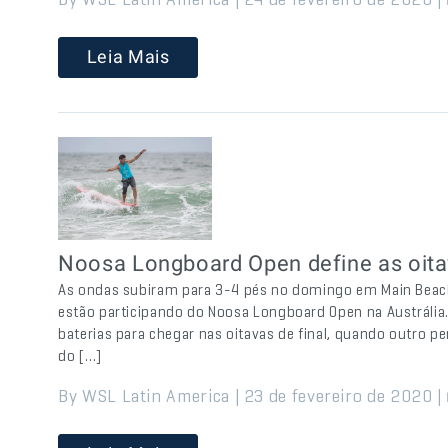
Leia Mais
Noosa Longboard Open define as oitav
As ondas subiram para 3-4 pés no domingo em Main Beach
estão participando do Noosa Longboard Open na Austrália.
baterias para chegar nas oitavas de final, quando outro pe
do […]
By WSL Latin America | 23 de fevereiro de 2020 |