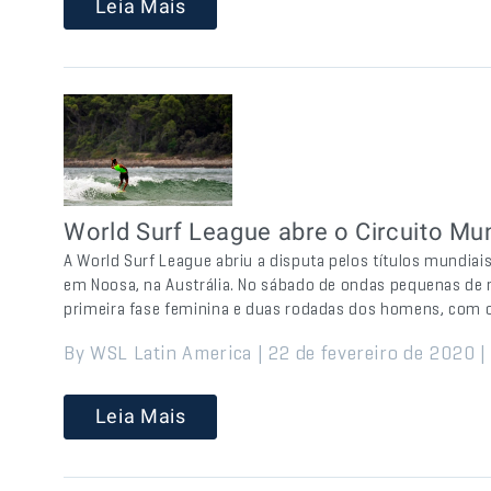
Leia Mais
World Surf League abre o Circuito Mu
A World Surf League abriu a disputa pelos títulos mundia
em Noosa, na Austrália. No sábado de ondas pequenas de 
primeira fase feminina e duas rodadas dos homens, com o
By WSL Latin America | 22 de fevereiro de 2020 |
Leia Mais