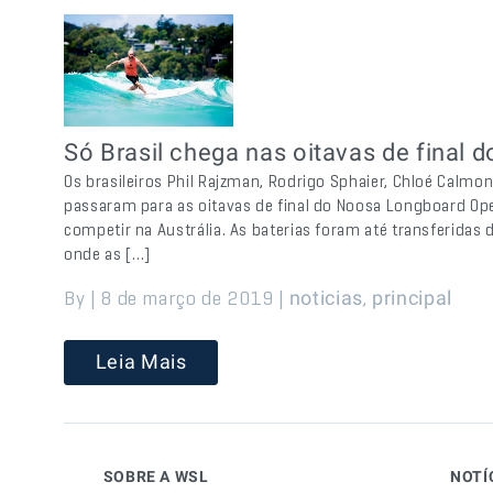
Só Brasil chega nas oitavas de final
Os brasileiros Phil Rajzman, Rodrigo Sphaier, Chloé Calmo
passaram para as oitavas de final do Noosa Longboard Ope
competir na Austrália. As baterias foram até transferidas 
onde as […]
By | 8 de março de 2019 |
,
noticias
principal
Leia Mais
SOBRE A WSL
NOTÍ