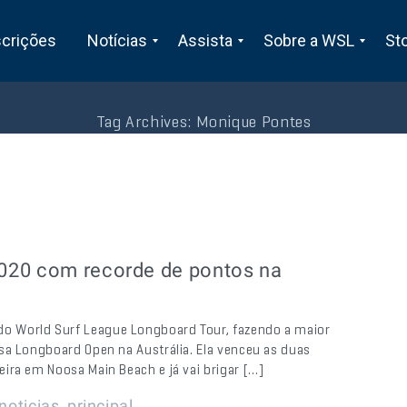
scrições
Notícias
Assista
Sobre a WSL
St
Tag Archives:
Monique Pontes
020 com recorde de pontos na
o World Surf League Longboard Tour, fazendo a maior
sa Longboard Open na Austrália. Ela venceu as duas
ira em Noosa Main Beach e já vai brigar […]
,
noticias
principal