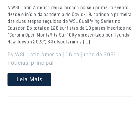
A WSL Latin America deu a largada no seu primeiro evento
desde o início da pandemia do Covid-19, abrindo a primeira
das duas etapas seguidas do WSL Qualifying Series no
Equador. Do total de 128 surfistas de 13 países inscritos no
“Corona Open Montañita Surf City apresentado por Hyundai
New Tucson 2022”, 64 disputaram a […]
By WSL Latin America | 16 de junho de 2021 |
,
noticias
principal
Leia Mais