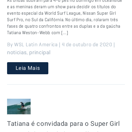
As ondas subiram para 4-6 pés no domingo em Oceanside
e as meninas deram um show para decidir os títulos do
evento especial da World Surf League, Nissan Super Girl
Surf Pro, no Sul da Califórnia. No último dia, rolaram três
fases de quatro confrontos entre as duplas e a da gaúcha
Tatiana Weston-Webb com […]
By WSL Latin America | 4 de outubro de 2020 |
,
noticias
principal
Leia Mais
Tatiana é convidada para o Super Girl