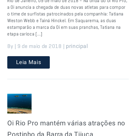
Rio de Janeiro, 09 de maio de 2018 – Na onda do Oi Rio Pro,
a Oi anuncia a chegada de duas novas atletas para compor
o time de surfistas patrocinados pela companhia: Tatiana
Weston Webb e Tainá Hinckel. Em Saquarema, as duas
estamparão a marca da Oi em suas pranchas, Tatiana na
etapa carioca […]
By | 9 de maio de 2018 |
principal
Leia Mais
Oi Rio Pro mantém várias atrações no
Postinho da Barra da Tijuca