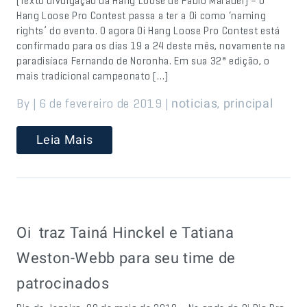
(Texto divulgação da Hang Loose de Fábio Maradei) – O
Hang Loose Pro Contest passa a ter a Oi como ‘naming
rights’ do evento. O agora Oi Hang Loose Pro Contest está
confirmado para os dias 19 a 24 deste mês, novamente na
paradisíaca Fernando de Noronha. Em sua 32ª edição, o
mais tradicional campeonato […]
By | 6 de fevereiro de 2019 |
,
noticias
principal
Leia Mais
Oi traz Tainá Hinckel e Tatiana
Weston-Webb para seu time de
patrocinados