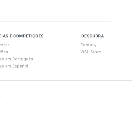
CIAS E COMPETIÇÕES
DESCUBRA
etter
Fantasy
ções
WSL Store
ias em Português
ias em Español
.