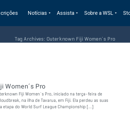
scrições
Notícias
Assista
Sobre a WSL
St
Tag Archives:
Outerknown Fiji Women´s Pro
Fiji Women´s Pro
erknown Fiji Women´s Pro, iniciado na terça-feira de
dbreak, na ilha de Tavarua, em Fiji. Ela perdeu as suas
nta etapa do World Surf League Championship […]