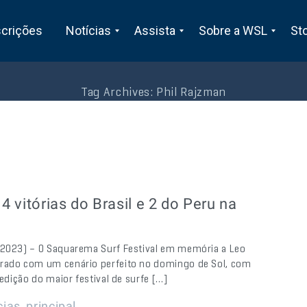
scrições
Notícias
Assista
Sobre a WSL
St
Tag Archives:
Phil Rajzman
 vitórias do Brasil e 2 do Peru na
e 2023) – O Saquarema Surf Festival em memória a Leo
rrado com um cenário perfeito no domingo de Sol, com
 edição do maior festival de surfe […]
,
cias
principal