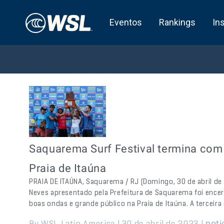
Eventos
Rankings
In
Saquarema Surf Festival termina com 4
Praia de Itaúna
PRAIA DE ITAÚNA, Saquarema / RJ (Domingo, 30 de abril d
Neves apresentado pela Prefeitura de Saquarema foi ence
boas ondas e grande público na Praia de Itaúna. A terceira
By WSL Latin America | 30 de abril de 2023 |
noti