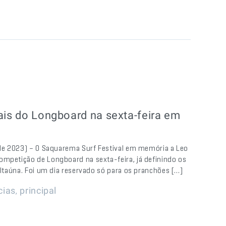
ais do Longboard na sexta-feira em
l de 2023) – O Saquarema Surf Festival em memória a Leo
ompetição de Longboard na sexta-feira, já definindo os
 Itaúna. Foi um dia reservado só para os pranchões […]
,
cias
principal