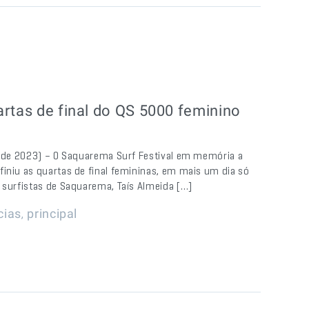
artas de final do QS 5000 feminino
il de 2023) – O Saquarema Surf Festival em memória a
iniu as quartas de final femininas, em mais um dia só
 surfistas de Saquarema, Taís Almeida […]
,
cias
principal