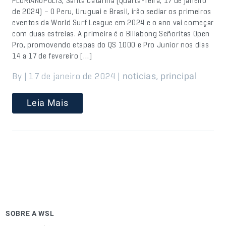
FLORIANÓPOLIS, Santa Catarina (Quarta-feira, 17 de janeiro
de 2024) – O Peru, Uruguai e Brasil, irão sediar os primeiros
eventos da World Surf League em 2024 e o ano vai começar
com duas estreias. A primeira é o Billabong Señoritas Open
Pro, promovendo etapas do QS 1000 e Pro Junior nos dias
14 a 17 de fevereiro […]
By | 17 de janeiro de 2024 |
,
noticias
principal
Leia Mais
SOBRE A WSL