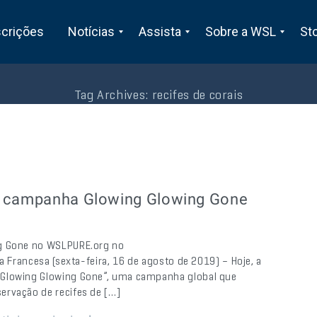
scrições
Notícias
Assista
Sobre a WSL
St
Tag Archives:
recifes de corais
 a campanha Glowing Glowing Gone
ng Gone no WSLPURE.org no
a Francesa (sexta-feira, 16 de agosto de 2019) – Hoje, a
“Glowing Glowing Gone”, uma campanha global que
ervação de recifes de […]