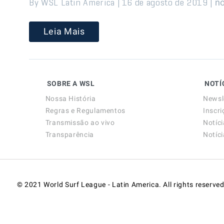
By WSL Latin America | 16 de agosto de 2019 |
no
Leia Mais
SOBRE A WSL
NOTÍ
Nossa História
Newsl
Regras e Regulamentos
Inscri
Transmissão ao vivo
Notíc
Transparência
Notíc
© 2021 World Surf League - Latin America. All rights reserved