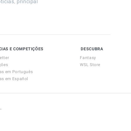
,
ticias
principal
CIAS E COMPETIÇÕES
DESCUBRA
etter
Fantasy
ções
WSL Store
ias em Português
ias em Español
.