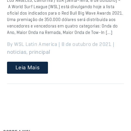
LOS ANGELES, Califórnia / EUA (Sexta-feira, 8 de outubro) –
A World Surf League (WSL) está divulgando hoje a lista
oficial dos indicados para o Red Bull Big Wave Awards 2021.
Uma premiação de 350.000 dólares será distribuída aos
vencedores e vencedoras em quatro categorias: Onda do
Ano, Maior Onda na Remada, Maior Onda de Tow-In […]
By WSL Latin America | 8 de outubro de 2021 |
,
noticias
principal
Leia Mais