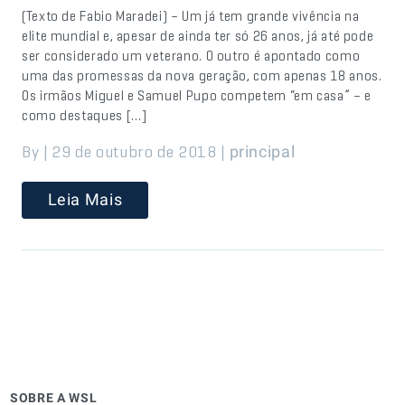
(Texto de Fabio Maradei) – Um já tem grande vivência na
elite mundial e, apesar de ainda ter só 26 anos, já até pode
ser considerado um veterano. O outro é apontado como
uma das promessas da nova geração, com apenas 18 anos.
Os irmãos Miguel e Samuel Pupo competem “em casa” – e
como destaques […]
By | 29 de outubro de 2018 |
principal
Leia Mais
SOBRE A WSL