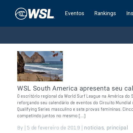
Eventos
Rankings
In
WSL South America apresenta seu cal
O escritório regional da World Surf League na América do
reforçando seu calendário de eventos do Circuito Mundial
Qualifying Series masculino e sete provas femininas. Ci
competindo juntos no mesmo […]
By | 5 de fevereiro de 2019 |
,
noticias
principal