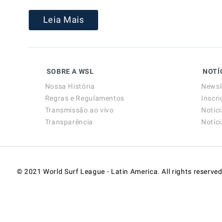
Leia Mais
SOBRE A WSL
NOTÍ
Nossa História
Newsl
Regras e Regulamentos
Inscri
Transmissão ao vivo
Notíc
Transparência
Notíc
© 2021 World Surf League - Latin America. All rights reserved