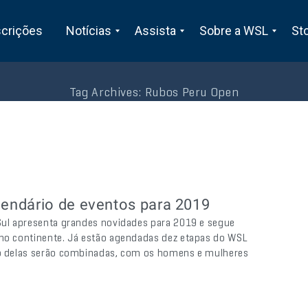
scrições
Notícias
Assista
Sobre a WSL
St
Tag Archives:
Rubos Peru Open
endário de eventos para 2019
 Sul apresenta grandes novidades para 2019 e segue
 no continente. Já estão agendadas dez etapas do WSL
nco delas serão combinadas, com os homens e mulheres