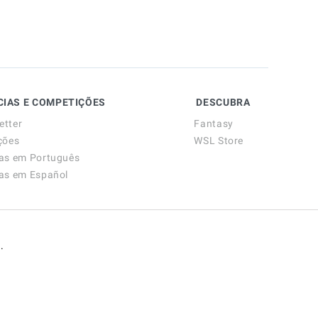
CIAS E COMPETIÇÕES
DESCUBRA
etter
Fantasy
ções
WSL Store
ias em Português
ias em Español
.