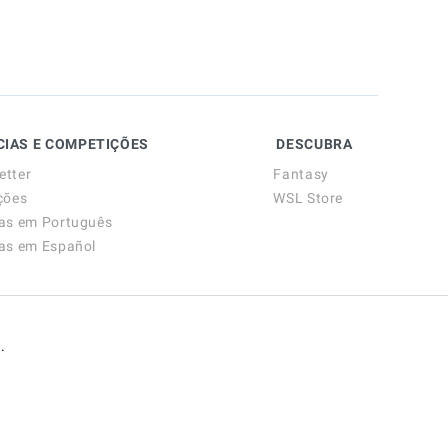
CIAS E COMPETIÇÕES
DESCUBRA
etter
Fantasy
ções
WSL Store
ias em Português
ias em Español
.