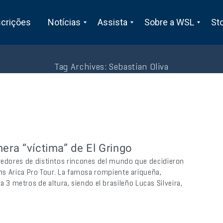
scrições
Notícias
Assista
Sobre a WSL
St
Tag Archives:
Sebastian Oliva
era “víctima” de El Gringo
rredores de distintos rincones del mundo que decidieron
ons Arica Pro Tour. La famosa rompiente ariqueña,
 metros de altura, siendo el brasileño Lucas Silveira,