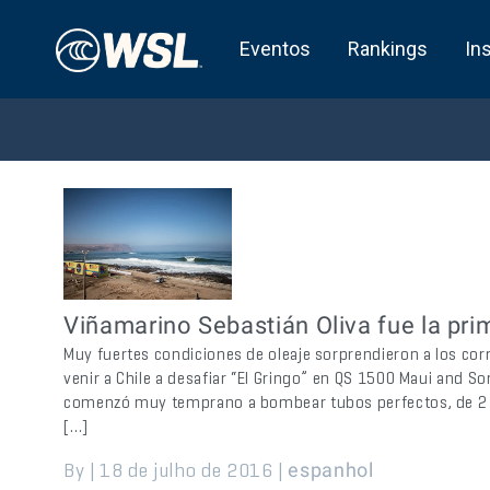
Eventos
Rankings
In
Viñamarino Sebastián Oliva fue la prim
Muy fuertes condiciones de oleaje sorprendieron a los co
venir a Chile a desafiar “El Gringo” en QS 1500 Maui and S
comenzó muy temprano a bombear tubos perfectos, de 2 a 3
[…]
By | 18 de julho de 2016 |
espanhol