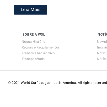
Leia Mais
SOBRE A WSL
NOTÍ
Nossa História
Newsl
Regras e Regulamentos
Inscri
Transmissão ao vivo
Notíc
Transparência
Notíc
© 2021 World Surf League - Latin America. All rights reserved