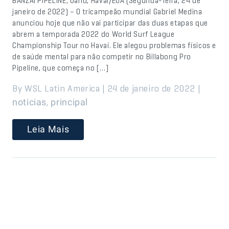
BANZAI PIPELINE, Oahu, Havaí/EUA (Segunda-feira, 24 de
janeiro de 2022) – O tricampeão mundial Gabriel Medina
anunciou hoje que não vai participar das duas etapas que
abrem a temporada 2022 do World Surf League
Championship Tour no Havaí. Ele alegou problemas físicos e
de saúde mental para não competir no Billabong Pro
Pipeline, que começa no […]
By WSL Latin America | 24 de janeiro de 2022 |
,
noticias
principal
Leia Mais