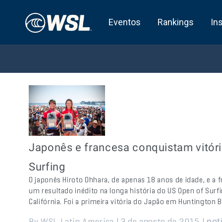
Eventos
Rankings
In
Japonês e francesa conquistam vitóri
Surfing
O japonês Hiroto Ohhara, de apenas 18 anos de idade, e a 
um resultado inédito na longa história do US Open of Surf
Califórnia. Foi a primeira vitória do Japão em Huntington
By WSL Latin America | 3 de agosto de 2015 |
not