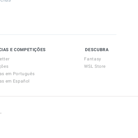
CIAS E COMPETIÇÕES
DESCUBRA
etter
Fantasy
ções
WSL Store
ias em Português
ias em Español
.