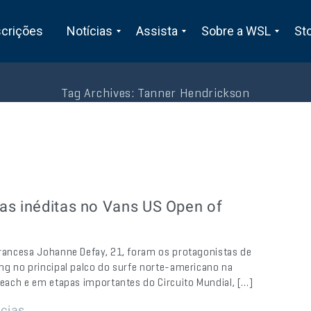
scrições
Notícias
Assista
Sobre a WSL
St
Tag Archives:
Tanner Hendrickson
as inéditas no Vans US Open of
francesa Johanne Defay, 21, foram os protagonistas de
ing no principal palco do surfe norte-americano na
 Beach e em etapas importantes do Circuito Mundial, […]
icias