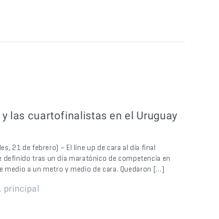
y las cuartofinalistas en el Uruguay
s, 21 de febrero) – El line up de cara al día final
e definido tras un día maratónico de competencia en
s de medio a un metro y medio de cara. Quedaron […]
,
principal