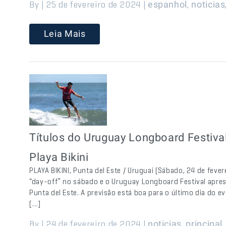
By | 25 de fevereiro de 2024 |
,
espanhol
noticias
Leia Mais
Títulos do Uruguay Longboard Festiva
Playa Bikini
PLAYA BIKINI, Punta del Este / Uruguai (Sábado, 24 de fev
“day-off” no sábado e o Uruguay Longboard Festival apr
Punta del Este. A previsão está boa para o último dia do
[…]
By | 24 de fevereiro de 2024 |
,
noticias
principal