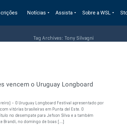
scrições
Notícias
Assista
Sobre a WSL
St
Tag Archives:
Tony Silvagni
ares vencem o Uruguay Longboard
vereiro) – O Uruguay Longboard Festival apresentado por
om vitórias brasileiras em Punta del Este. O
título no desempate para Jefson Silva e a também
te Brandi, no domingo de boas […]