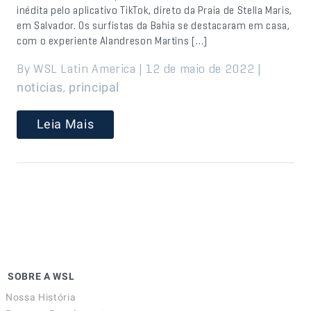
inédita pelo aplicativo TikTok, direto da Praia de Stella Maris,
em Salvador. Os surfistas da Bahia se destacaram em casa,
com o experiente Alandreson Martins […]
By WSL Latin America | 12 de maio de 2022 |
,
noticias
principal
Leia Mais
SOBRE A WSL
Nossa História