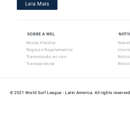
Leia Mais
SOBRE A WSL
NOTÍ
Nossa História
Newsl
Regras e Regulamentos
Inscri
Transmissão ao vivo
Notíc
Transparência
Notíc
© 2021 World Surf League - Latin America. All rights reserved