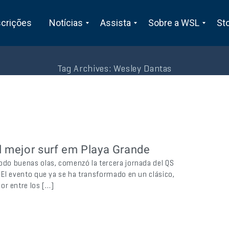
scrições
Notícias
Assista
Sobre a WSL
St
Tag Archives:
Wesley Dantas
l mejor surf em Playa Grande
todo buenas olas, comenzó la tercera jornada del QS
. El evento que ya se ha transformado en un clásico,
or entre los […]