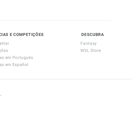
CIAS E COMPETIÇÕES
DESCUBRA
etter
Fantasy
ções
WSL Store
ias em Português
ias em Español
.