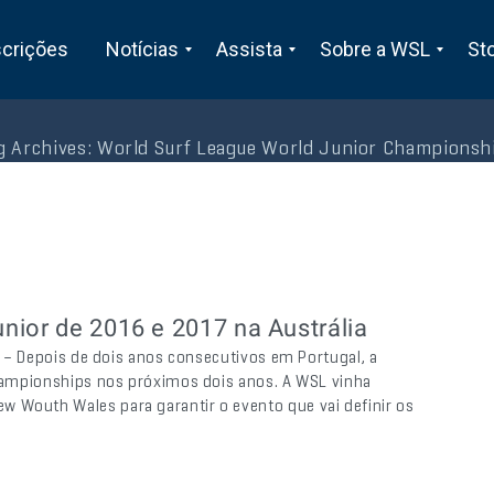
scrições
Notícias
Assista
Sobre a WSL
St
g Archives:
World Surf League World Junior Championsh
nior de 2016 e 2017 na Austrália
o) – Depois de dois anos consecutivos em Portugal, a
 Championships nos próximos dois anos. A WSL vinha
 Wouth Wales para garantir o evento que vai definir os