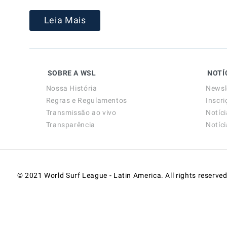
Leia Mais
SOBRE A WSL
NOTÍ
Nossa História
Newsl
Regras e Regulamentos
Inscri
Transmissão ao vivo
Notíc
Transparência
Notíc
© 2021 World Surf League - Latin America. All rights reserved