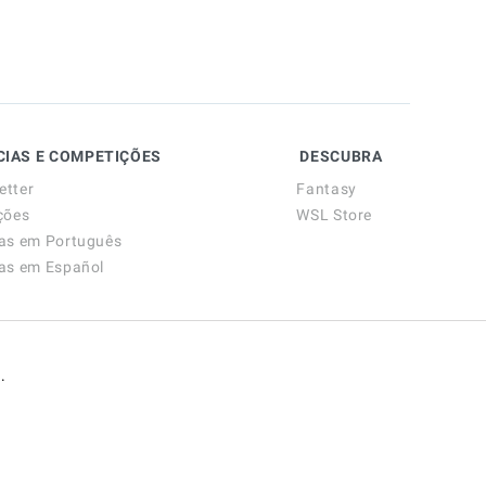
CIAS E COMPETIÇÕES
DESCUBRA
etter
Fantasy
ções
WSL Store
ias em Português
ias em Español
.