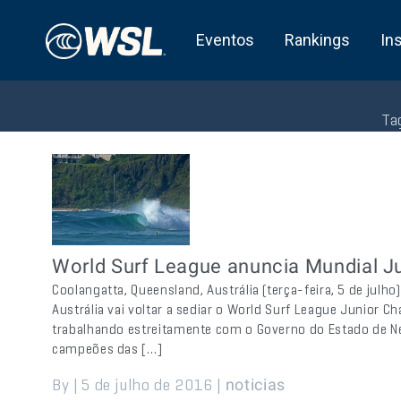
Eventos
Rankings
In
Ta
World Surf League anuncia Mundial Ju
Coolangatta, Queensland, Austrália (terça-feira, 5 de julh
Austrália vai voltar a sediar o World Surf League Junior
trabalhando estreitamente com o Governo do Estado de New
campeões das […]
By | 5 de julho de 2016 |
noticias