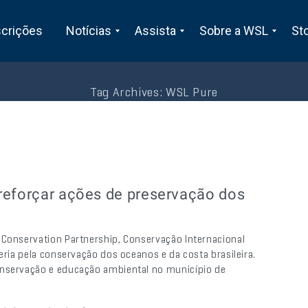
scrições
Notícias
Assista
Sobre a WSL
St
Tag Archives:
WSL Pure
reforçar ações de preservação dos
 Conservation Partnership, Conservação Internacional
eria pela conservação dos oceanos e da costa brasileira.
onservação e educação ambiental no município de