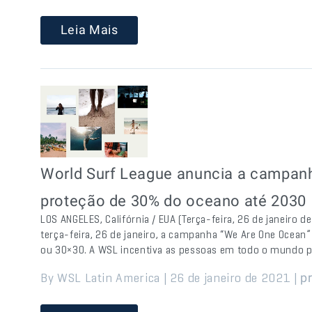
Leia Mais
World Surf League anuncia a campan
proteção de 30% do oceano até 2030
LOS ANGELES, Califórnia / EUA (Terça-feira, 26 de janeiro 
terça-feira, 26 de janeiro, a campanha “We Are One Ocea
ou 30×30. A WSL incentiva as pessoas em todo o mundo 
By WSL Latin America | 26 de janeiro de 2021 |
pr