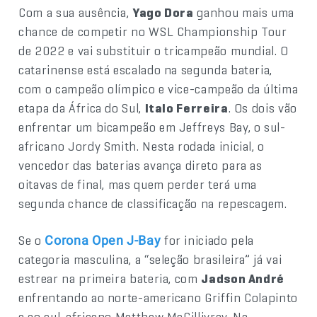
Com a sua ausência,
Yago Dora
ganhou mais uma
chance de competir no WSL Championship Tour
de 2022 e vai substituir o tricampeão mundial. O
catarinense está escalado na segunda bateria,
com o campeão olímpico e vice-campeão da última
etapa da África do Sul,
Italo Ferreira
. Os dois vão
enfrentar um bicampeão em Jeffreys Bay, o sul-
africano Jordy Smith. Nesta rodada inicial, o
vencedor das baterias avança direto para as
oitavas de final, mas quem perder terá uma
segunda chance de classificação na repescagem.
Se o
for iniciado pela
Corona Open J-Bay
categoria masculina, a “seleção brasileira” já vai
estrear na primeira bateria, com
Jadson André
enfrentando ao norte-americano Griffin Colapinto
e ao sul-africano Matthew McGillivray. Na