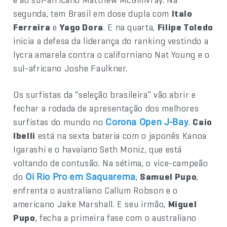
segunda, tem Brasil em dose dupla com
Italo
Ferreira
e
Yago Dora
. E na quarta,
Filipe Toledo
inicia a defesa da liderança do ranking vestindo a
lycra amarela contra o californiano Nat Young e o
sul-africano Joshe Faulkner.
Os surfistas da “seleção brasileira” vão abrir e
fechar a rodada de apresentação dos melhores
surfistas do mundo no
.
Caio
Corona Open J-Bay
Ibelli
está na sexta bateria com o japonês Kanoa
Igarashi e o havaiano Seth Moniz, que está
voltando de contusão. Na sétima, o vice-campeão
do
,
Samuel Pupo
,
Oi Rio Pro em Saquarema
enfrenta o australiano Callum Robson e o
americano Jake Marshall. E seu irmão,
Miguel
Pupo
, fecha a primeira fase com o australiano