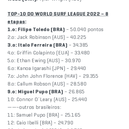
TOP-10 DO WORLD SURF LEAGUE 2022 – 8
etapas
:
1.o: Filipe Toledo (BRA)
– 50.040 pontos
2.o: Jack Robinson (AUS) – 40.225
3.o: Italo Ferreira (BRA)
– 34.385
4.o: Griffin Colapinto (EUA) – 33.480
5.o: Ethan Ewing (AUS) – 30.970
6.o: Kanoa Igarashi (JPN) – 29.440
7.o: John John Florence (HAV) – 29.355
8.o: Callum Robson (AUS) – 28.580
9.o: Miguel Pupo (BRA)
– 26.865
10: Connor O´Leary (AUS) – 25.440
——–outros brasileiros:
11: Samuel Pupo (BRA) – 25.165
12: Caio Ibelli (BRA) – 24.790