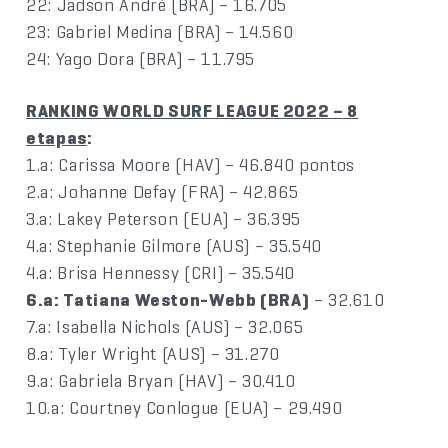
22: Jadson André (BRA) – 16.705
23: Gabriel Medina (BRA) – 14.560
24: Yago Dora (BRA) – 11.795
RANKING WORLD SURF LEAGUE 2022 – 8
etapas
:
1.a: Carissa Moore (HAV) – 46.840 pontos
2.a: Johanne Defay (FRA) – 42.865
3.a: Lakey Peterson (EUA) – 36.395
4.a: Stephanie Gilmore (AUS) – 35.540
4.a: Brisa Hennessy (CRI) – 35.540
6.a: Tatiana Weston-Webb (BRA)
– 32.610
7.a: Isabella Nichols (AUS) – 32.065
8.a: Tyler Wright (AUS) – 31.270
9.a: Gabriela Bryan (HAV) – 30.410
10.a: Courtney Conlogue (EUA) – 29.490