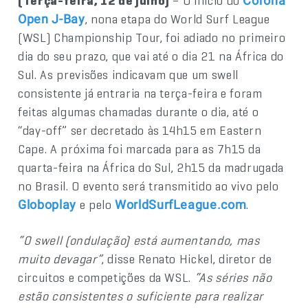
(Terça-feira, 12 de julho)
– O início do
Corona
, nona etapa do World Surf League
Open J-Bay
(WSL) Championship Tour, foi adiado no primeiro
dia do seu prazo, que vai até o dia 21 na África do
Sul. As previsões indicavam que um swell
consistente já entraria na terça-feira e foram
feitas algumas chamadas durante o dia, até o
“day-off” ser decretado às 14h15 em Eastern
Cape. A próxima foi marcada para as 7h15 da
quarta-feira na África do Sul, 2h15 da madrugada
no Brasil. O evento será transmitido ao vivo pelo
e pelo
.
Globoplay
WorldSurfLeague.com
“O swell (ondulação) está aumentando, mas
muito devagar”
, disse Renato Hickel, diretor de
circuitos e competições da WSL.
“As séries não
estão consistentes o suficiente para realizar