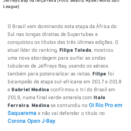
Jeffreys Bay na terça-feira (Foto: Beatriz Ryder/World Surf
League)
O Brasil vem dominando esta etapa da África do
Sul nas longas direitas de Supertubes e
conquistou os títulos das três últimas edições. O
atual líder do ranking,
Filipe Toledo
, mostrou
uma nova abordagem para surfar as ondas
tubulares de Jeffreys Bay, usando os aéreos
também para potencializar as notas.
Filipe
foi
bicampeão da etapa sul-africana em 2017 e 2018
e
Gabriel Medina
confirmou o tri do Brasil em
2019, numa final verde-amarela com
Italo
Ferreira
.
Medina
se contundiu no
Oi Rio Pro em
e não vai defender o título no
Saquarema
.
Corona Open J-Bay