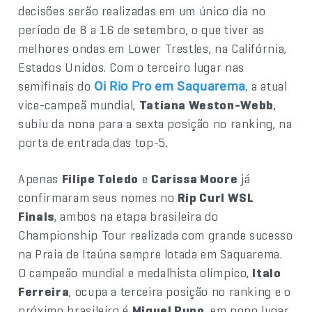
decisões serão realizadas em um único dia no
período de 8 a 16 de setembro, o que tiver as
melhores ondas em Lower Trestles, na Califórnia,
Estados Unidos. Com o terceiro lugar nas
semifinais do
, a atual
Oi Rio Pro em Saquarema
vice-campeã mundial,
Tatiana Weston-Webb
,
subiu da nona para a sexta posição no ranking, na
porta de entrada das top-5.
Apenas
Filipe Toledo
e
Carissa Moore
já
confirmaram seus nomes no
Rip Curl WSL
Finals
, ambos na etapa brasileira do
Championship Tour realizada com grande sucesso
na Praia de Itaúna sempre lotada em Saquarema.
O campeão mundial e medalhista olímpico,
Italo
Ferreira
, ocupa a terceira posição no ranking e o
próximo brasileiro é
Miguel Pupo
, em nono lugar.