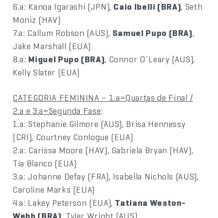
6.a: Kanoa Igarashi (JPN),
Caio Ibelli (BRA)
, Seth
Moniz (HAV)
7.a: Callum Robson (AUS),
Samuel Pupo (BRA)
,
Jake Marshall (EUA)
8.a:
Miguel Pupo (BRA)
, Connor O´Leary (AUS),
Kelly Slater (EUA)
CATEGORIA FEMININA – 1.a=Quartas de Final /
2.a e 3.a=Segunda Fase
:
1.a: Stephanie Gilmore (AUS), Brisa Hennessy
(CRI), Courtney Conlogue (EUA)
2.a: Carissa Moore (HAV), Gabriela Bryan (HAV),
Tia Blanco (EUA)
3.a: Johanne Defay (FRA), Isabella Nichols (AUS),
Caroline Marks (EUA)
4.a: Lakey Peterson (EUA),
Tatiana Weston-
Webb (BRA)
, Tyler Wright (AUS)