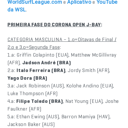
e
e
WorldSurfLeague.com
Aplicativo
YouTube
.
da WSL
PRIMEIRA FASE DO CORONA OPEN J-BAY
:
CATEGORIA MASCULINA – 1.o=Oitavas de Final /
2.o e 3.o=Segunda Fase
:
1.a: Griffin Colapinto (EUA), Matthew McGillivray
(AFR),
Jadson André (BRA)
2.a:
Italo Ferreira (BRA)
, Jordy Smith (AFR),
Yago Dora (BRA)
3.a: Jack Robinson (AUS), Kolohe Andino (EUA),
Luke Thompson (AFR)
4.a:
Filipe Toledo (BRA)
, Nat Young (EUA), Joshe
Faulkner (AFR)
5.a: Ethan Ewing (AUS), Barron Mamiya (HAV),
Jackson Baker (AUS)