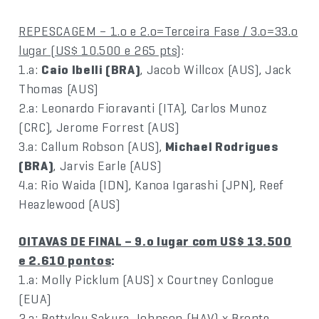
REPESCAGEM – 1.o e 2.o=Terceira Fase / 3.o=33.o
lugar (US$ 10.500 e 265 pts)
:
1.a:
Caio Ibelli (BRA)
, Jacob Willcox (AUS), Jack
Thomas (AUS)
2.a: Leonardo Fioravanti (ITA), Carlos Munoz
(CRC), Jerome Forrest (AUS)
3.a: Callum Robson (AUS),
Michael Rodrigues
(BRA)
, Jarvis Earle (AUS)
4.a: Rio Waida (IDN), Kanoa Igarashi (JPN), Reef
Heazlewood (AUS)
OITAVAS DE FINAL – 9.o lugar com US$ 13.500
e 2.610 pontos
:
1.a: Molly Picklum (AUS) x Courtney Conlogue
(EUA)
2.a: Bettylou Sakura Johnson (HAV) x Bronte