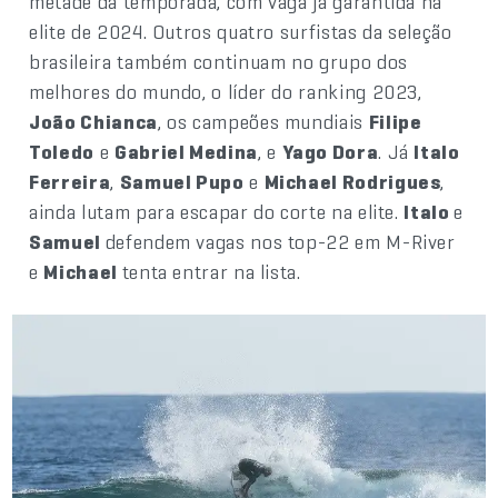
metade da temporada, com vaga já garantida na
elite de 2024. Outros quatro surfistas da seleção
brasileira também continuam no grupo dos
melhores do mundo, o líder do ranking 2023,
João Chianca
, os campeões mundiais
Filipe
Toledo
e
Gabriel Medina
, e
Yago Dora
. Já
Italo
Ferreira
,
Samuel Pupo
e
Michael Rodrigues
,
ainda lutam para escapar do corte na elite.
Italo
e
Samuel
defendem vagas nos top-22 em M-River
e
Michael
tenta entrar na lista.