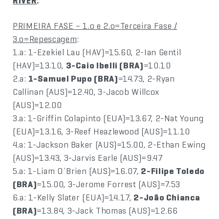
RIVER
:
PRIMEIRA FASE – 1.o e 2.o=Terceira Fase /
3.o=Repescagem
:
1.a: 1-Ezekiel Lau (HAV)=15.60, 2-Ian Gentil
(HAV)=13.10,
3-Caio Ibelli (BRA)
=10.10
2.a:
1-Samuel Pupo (BRA)
=14.73, 2-Ryan
Callinan (AUS)=12.40, 3-Jacob Willcox
(AUS)=12.00
3.a: 1-Griffin Colapinto (EUA)=13.67, 2-Nat Young
(EUA)=13.16, 3-Reef Heazlewood (AUS)=11.10
4.a: 1-Jackson Baker (AUS)=15.00, 2-Ethan Ewing
(AUS)=13.43, 3-Jarvis Earle (AUS)=9.47
5.a: 1-Liam O´Brien (AUS)=16.07,
2-Filipe Toledo
(BRA)
=15.00, 3-Jerome Forrest (AUS)=7.53
6.a: 1-Kelly Slater (EUA)=14.17,
2-João Chianca
(BRA)
=13.84, 3-Jack Thomas (AUS)=12.66