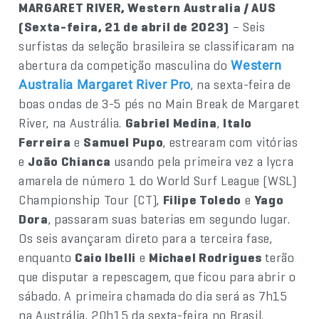
MARGARET RIVER, Western Australia / AUS
(Sexta-feira, 21 de abril de 2023)
– Seis
surfistas da seleção brasileira se classificaram na
abertura da competição masculina do
Western
, na sexta-feira de
Australia Margaret River Pro
boas ondas de 3-5 pés no Main Break de Margaret
River, na Austrália.
Gabriel Medina
,
Italo
Ferreira
e
Samuel Pupo
, estrearam com vitórias
e
João Chianca
usando pela primeira vez a lycra
amarela de número 1 do World Surf League (WSL)
Championship Tour (CT),
Filipe Toledo
e
Yago
Dora
, passaram suas baterias em segundo lugar.
Os seis avançaram direto para a terceira fase,
enquanto
Caio Ibelli
e
Michael Rodrigues
terão
que disputar a repescagem, que ficou para abrir o
sábado. A primeira chamada do dia será as 7h15
na Austrália, 20h15 da sexta-feira no Brasil.