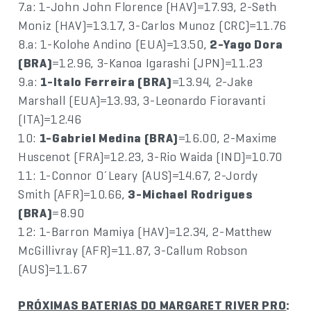
7.a: 1-John John Florence (HAV)=17.93, 2-Seth
Moniz (HAV)=13.17, 3-Carlos Munoz (CRC)=11.76
8.a: 1-Kolohe Andino (EUA)=13.50,
2-Yago Dora
(BRA)
=12.96, 3-Kanoa Igarashi (JPN)=11.23
9.a:
1-Italo Ferreira (BRA)
=13.94, 2-Jake
Marshall (EUA)=13.93, 3-Leonardo Fioravanti
(ITA)=12.46
10:
1-Gabriel Medina (BRA)
=16.00, 2-Maxime
Huscenot (FRA)=12.23, 3-Rio Waida (IND)=10.70
11: 1-Connor O´Leary (AUS)=14.67, 2-Jordy
Smith (AFR)=10.66,
3-Michael Rodrigues
(BRA)
=8.90
12: 1-Barron Mamiya (HAV)=12.34, 2-Matthew
McGillivray (AFR)=11.87, 3-Callum Robson
(AUS)=11.67
PRÓXIMAS BATERIAS DO MARGARET RIVER PRO
: