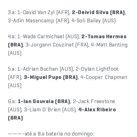
3.a: 1-David Van Zyl (AFR),
2-Deivid Silva (BRA)
,
3-Adin Masencamp (AFR), 4-Soli Bailey (AUS)
4.a: 1-Wade Carmichael (AUS),
2-Tomas Hermes
(BRA)
, 3-Jorgann Couzinet (FRA), 4-Matt Banting
(AUS)
5.a: 1-Adrian Buchan (AUS), 2-Dylan Lightfoot
(AFR),
3-Miguel Pupo (BRA)
, 4-Cooper Chapman
(AUS)
6.a:
1-Ian Gouveia (BRA)
, 2-Jack Freestone
(AUS), 3-Liam O´Brien (AUS),
4-Alex Ribeiro
(BRA)
———-até a 8.a bateria no domingo: