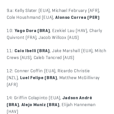
9.a: Kelly Slater (EUA), Michael February (AFR),
Cole Houshmand (EUA),
Alonso Correa (PER)
10:
Yago Dora (BRA)
, Ezekiel Lau (HAV), Charly
Quivront (FRA), Jacob Willcox (AUS)
11:
Caio Ibelli (BRA)
, Jake Marshall (EUA), Mitch
Crews (AUS), Caleb Tancred (AUS)
12: Conner Coffin (EUA), Ricardo Christie
(NZL),
Luel Felipe (BRA)
, Matthew McGillivray
(AFR)
14: Griffin Colapinto (EUA),
Jadson André
(BRA)
,
Alejo Muniz (BRA)
, Elijah Hanneman
(HAV)