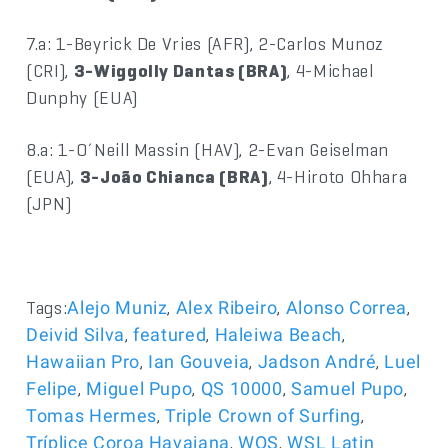
7.a: 1-Beyrick De Vries (AFR), 2-Carlos Munoz
(CRI),
3-Wiggolly Dantas (BRA)
, 4-Michael
Dunphy (EUA)
8.a: 1-O´Neill Massin (HAV), 2-Evan Geiselman
(EUA),
3-João Chianca (BRA)
, 4-Hiroto Ohhara
(JPN)
Tags:
,
,
,
Alejo Muniz
Alex Ribeiro
Alonso Correa
,
,
,
Deivid Silva
featured
Haleiwa Beach
,
,
,
Hawaiian Pro
Ian Gouveia
Jadson André
Luel
,
,
,
,
Felipe
Miguel Pupo
QS 10000
Samuel Pupo
,
,
Tomas Hermes
Triple Crown of Surfing
,
,
Tríplice Coroa Havaiana
WQS
WSL Latin