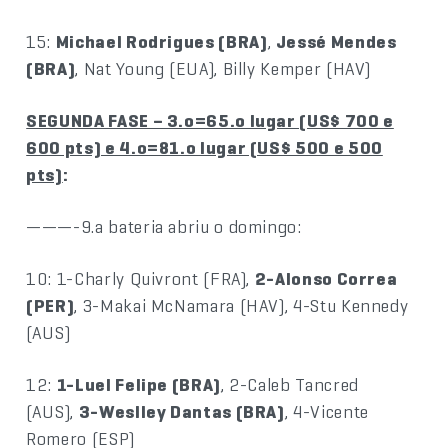
15:
Michael Rodrigues (BRA)
,
Jessé Mendes
(BRA)
, Nat Young (EUA), Billy Kemper (HAV)
SEGUNDA FASE – 3.o=65.o lugar (US$ 700 e
600 pts) e 4.o=81.o lugar (US$ 500 e 500
pts)
:
———-9.a bateria abriu o domingo:
10: 1-Charly Quivront (FRA),
2-Alonso Correa
(PER)
, 3-Makai McNamara (HAV), 4-Stu Kennedy
(AUS)
12:
1-Luel Felipe (BRA)
, 2-Caleb Tancred
(AUS),
3-Weslley Dantas (BRA)
, 4-Vicente
Romero (ESP)