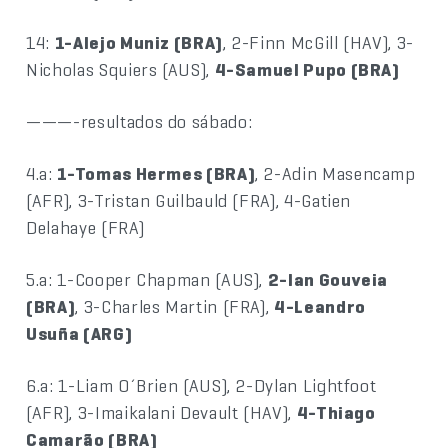
14:
1-Alejo Muniz (BRA)
, 2-Finn McGill (HAV), 3-
Nicholas Squiers (AUS),
4-Samuel Pupo (BRA)
———-resultados do sábado:
4.a:
1-Tomas Hermes (BRA)
, 2-Adin Masencamp
(AFR), 3-Tristan Guilbauld (FRA), 4-Gatien
Delahaye (FRA)
5.a: 1-Cooper Chapman (AUS),
2-Ian Gouveia
(BRA)
, 3-Charles Martin (FRA),
4-Leandro
Usuña (ARG)
6.a: 1-Liam O´Brien (AUS), 2-Dylan Lightfoot
(AFR), 3-Imaikalani Devault (HAV),
4-Thiago
Camarão (BRA)